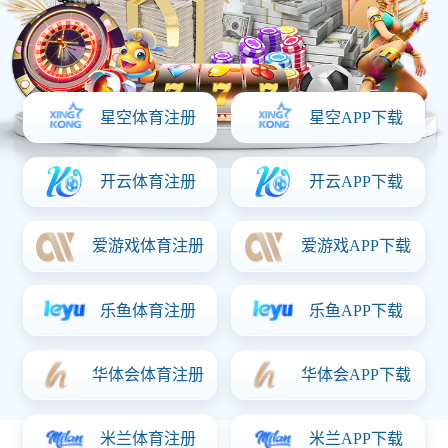
下载APP
多宝app官网公司简介
多宝app官网
是一家面向全球市场的综合体育赛事直播与数
据服务平台，专注于为体育迷打造高品质的数字化观赛体
验。我们整合
高清赛事直播、数据分析、多终端同步
等核心
功能，为用户提供一站式的多宝app官网服务。
平台通过多项国际安全认证，系统架构稳定高效，全面适配
APP、PC 和移动网页端。在东南亚、中东、欧洲等区域建立