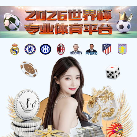
注册入口
多宝APP官网
· 体育观看更
便捷
连接你的赛事视野，打造球迷专属的数字主场。
多宝app
官网网页版
提供多终端支持、高清视频、 实时比分与赛事
推荐，让你随时随地畅享体育内容。
网页端入口