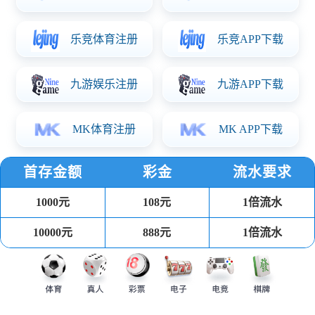
了本地化技术与客服团队，确保每位用户都能获得便捷、可
靠的服务体验。
截至目前，多宝app官网 已拥有超
100 万+
注册用户，服务
网络覆盖十余国家与地区，日均访问量持续增长，深受广大
体育爱好者喜爱。
我们将继续秉持“
技术创新、用户至上、安全高效
”的理念，
持续优化产品架构与内容体验，致力于成为全球领先的多宝
app官网平台。